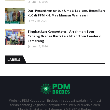
June 13, 2026
Dari Pesantren untuk Umat: Lazismu Resmikan
KLC di PPM KH. Mas Mansur Wanasari
May 10, 2026
Tingkatkan Kompetensi, Arrahmah Tour
Cabang Brebes Ikuti Pelatihan Tour Leader di
Semarang
June 13, 2026
LABELS
Website PDM Kabupaten Brebes ini sebagai wadah informasi
terkini tentang kegiatan Persyarikatan. Web ini dikelola oleh
Majelis Pustaka dan Informasi ( MPI ) PDM Brebes