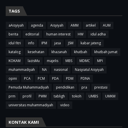
TAGS
aAisyiyah
agenda
Aisyiyah
AMM
artikel
AUM
berita
editorial
human interest
HW
idul adha
idul fitri
info
IPM
jasa
JSM
kabar jateng
katalog
kesehatan
khazanah
khutbah
khutbah jumat
KOKAM
lazisMu
majelis
MBS
MDMC
MPI
muhammadiyah
NA
nasional
Nasyiatul Aisyiyah
opini
PCA
PCM
PDA
PDM
PDNA
Pemuda Muhammadiyah
pendidikan
pra
prestasi
prm
profil
PWM
tabligh
tokoh
UMBS
UMKM
universitas muhammadiyah
video
KONTAK KAMI