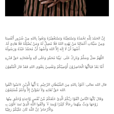
إِنَّ الحَمْدَ لِلَّهِ نَحْمَدُهُ وَنَسْتَعِيْنُهُ وَنَسْتَغْفِيْرُهُ وَنَعُوذُ بِاللهِ مِنْ شُرُورِ أَنْفُسِنَا
وَمِنْ سَيِّئَاتِ أَعْمَالِنَا مَنْ يَهْدِهِ اللهُ فَلَا مُضِلَّ لَهُ وَمَنْ يُضْلِلْهُ فَلَا هَادِيَ لَهُ.
أَشْهَدُ أَنْ لَا إِلَهَ إِلاَّ اللهَ وَأَشْهَدُ أَنَّ مُحَمَّدً عَبْدُهُ وَرَسُولُهُ.
اللَّهُمَّ صَلِّ وَسَلِّمْ وَبَارِكْ عَلَى نَبِيِّنَا مُحَمَّدٍ وَعَلَى اَلِهِ وَأَصْحَابِهِ حَقَّ قَدْرِهِ
أَمَّا بَعْدُ فَيَاأَيُّهَا الْحَاضِرُوْنَ أُوْصِيْكُمْ وَنَفْسِيْ بِتَقْوَى اللهِ فَقَدْ فَازَ الْمُتَّقِوْنَ
قال الله تعالى: اَعُوْذُ بِاللهِ مِنَ الشَّيْطَانِ الرَّجِيْمِ. يَا أَيُّهاَ الَّذِيْنَ ءَامَنُوا اتَّقُوا
اللهَ حَقَّ تُقَاتِهِ وَلاَ تَمُوْتُنَّ إِلاَّ وَأَنتُمْ مُّسْلِمُوْنَ.
وَقَالَ يٰٓاَيُّهَا النَّاسُ اتَّقُوْا رَبَّكُمُ الَّذِيْ خَلَقَكُمْ مِّنْ نَّفْسٍ وَّاحِدَةٍ وَّخَلَق مِنْهَا
زَوْجَهَا وَبَثَّ مِنْهُمَا رِجَالًا كَثِيْرًا وَّنِسَاۤءً ۚ وَاتَّقُوا اللّٰهَ الَّذِيْ تَسَاۤءَلُوْنَ بِهٖ
وَالْاَرْحَامَ ۗ اِنَّ اللّٰهَ كَانَ عَلَيْكُمْ رَقِيْبًا.