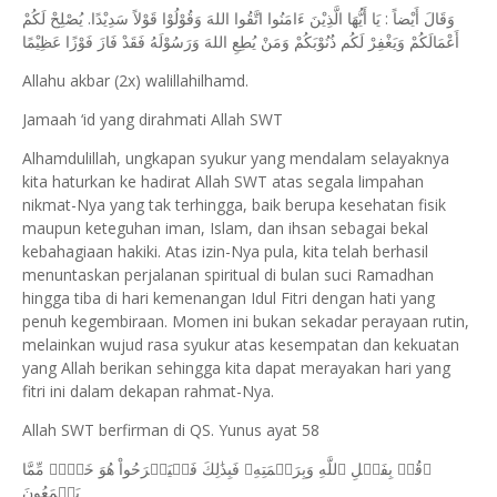
وَقَالَ أَيْضاً : يَا أَيُّهَا الَّذِيْنَ ءَامَنُوا اتَّقُوا اللهَ وَقُوْلُوْا قَوْلاً سَدِيْدًا. يُصْلِحْ لَكُمْ
أَعْمَالَكُمْ وَيَغْفِرْ لَكُم ذُنُوْبَكُمْ وَمَنْ يُطِعِ اللهَ وَرَسُوْلَهُ فَقَدْ فَازَ فَوْزًا عَظِيْمًا
Allahu akbar (2x) walillahilhamd.
Jamaah ‘id yang dirahmati Allah SWT
Alhamdulillah, ungkapan syukur yang mendalam selayaknya
kita haturkan ke hadirat Allah SWT atas segala limpahan
nikmat-Nya yang tak terhingga, baik berupa kesehatan fisik
maupun keteguhan iman, Islam, dan ihsan sebagai bekal
kebahagiaan hakiki. Atas izin-Nya pula, kita telah berhasil
menuntaskan perjalanan spiritual di bulan suci Ramadhan
hingga tiba di hari kemenangan Idul Fitri dengan hati yang
penuh kegembiraan. Momen ini bukan sekadar perayaan rutin,
melainkan wujud rasa syukur atas kesempatan dan kekuatan
yang Allah berikan sehingga kita dapat merayakan hari yang
fitri ini dalam dekapan rahmat-Nya.
Allah SWT berfirman di QS. Yunus ayat 58
ﵟقُلۡ بِفَضۡلِ ٱللَّهِ وَبِرَحۡمَتِهِۦ فَبِذَٰلِكَ فَلۡيَفۡرَحُواْ هُوَ خَيۡرٞ مِّمَّا
يَجۡمَعُونَ