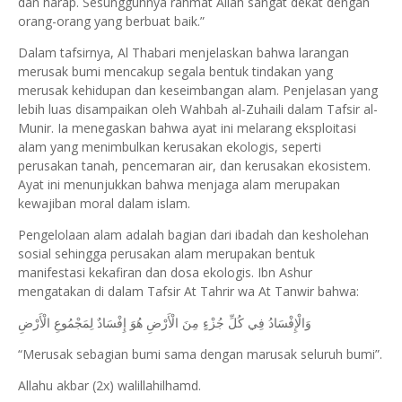
dan harap. Sesungguhnya rahmat Allah sangat dekat dengan
orang-orang yang berbuat baik.”
Dalam tafsirnya, Al Thabari menjelaskan bahwa larangan
merusak bumi mencakup segala bentuk tindakan yang
merusak kehidupan dan keseimbangan alam. Penjelasan yang
lebih luas disampaikan oleh Wahbah al-Zuhaili dalam Tafsir al-
Munir. Ia menegaskan bahwa ayat ini melarang eksploitasi
alam yang menimbulkan kerusakan ekologis, seperti
perusakan tanah, pencemaran air, dan kerusakan ekosistem.
Ayat ini menunjukkan bahwa menjaga alam merupakan
kewajiban moral dalam islam.
Pengelolaan alam adalah bagian dari ibadah dan kesholehan
sosial sehingga perusakan alam merupakan bentuk
manifestasi kekafiran dan dosa ekologis. Ibn Ashur
mengatakan di dalam Tafsir At Tahrir wa At Tanwir bahwa:
وَالْإِفْسَادُ فِي كُلِّ جُزْءٍ مِنَ الْأَرْضِ هُوَ إِفْسَادٌ لِمَجْمُوعِ الْأَرْضِ
“Merusak sebagian bumi sama dengan marusak seluruh bumi”.
Allahu akbar (2x) walillahilhamd.