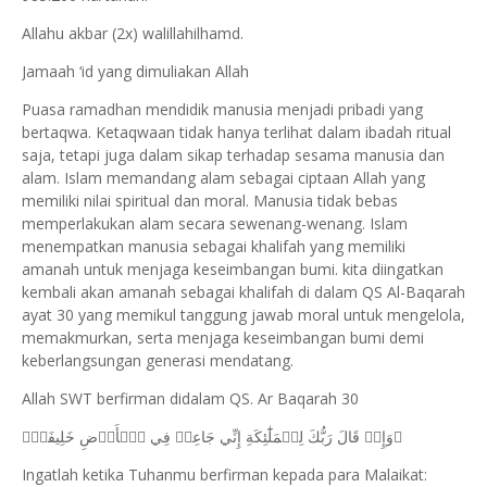
Allahu akbar (2x) walillahilhamd.
Jamaah ‘id yang dimuliakan Allah
Puasa ramadhan mendidik manusia menjadi pribadi yang
bertaqwa. Ketaqwaan tidak hanya terlihat dalam ibadah ritual
saja, tetapi juga dalam sikap terhadap sesama manusia dan
alam. Islam memandang alam sebagai ciptaan Allah yang
memiliki nilai spiritual dan moral. Manusia tidak bebas
memperlakukan alam secara sewenang-wenang. Islam
menempatkan manusia sebagai khalifah yang memiliki
amanah untuk menjaga keseimbangan bumi. kita diingatkan
kembali akan amanah sebagai khalifah di dalam QS Al-Baqarah
ayat 30 yang memikul tanggung jawab moral untuk mengelola,
memakmurkan, serta menjaga keseimbangan bumi demi
keberlangsungan generasi mendatang.
Allah SWT berfirman didalam QS. Ar Baqarah 30
ﵟوَإِذۡ قَالَ رَبُّكَ لِلۡمَلَٰٓئِكَةِ إِنِّي جَاعِلٞ فِي ٱلۡأَرۡضِ خَلِيفَةٗۖ
Ingatlah ketika Tuhanmu berfirman kepada para Malaikat: