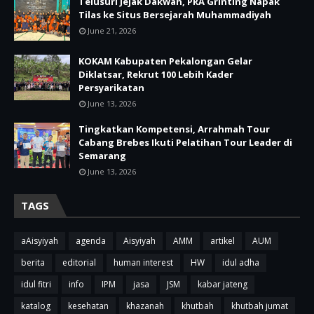
Telusuri Jejak Dakwah, PRA Grinting Napak
Tilas ke Situs Bersejarah Muhammadiyah
June 21, 2026
KOKAM Kabupaten Pekalongan Gelar
Diklatsar, Rekrut 100 Lebih Kader
Persyarikatan
June 13, 2026
Tingkatkan Kompetensi, Arrahmah Tour
Cabang Brebes Ikuti Pelatihan Tour Leader di
Semarang
June 13, 2026
TAGS
aAisyiyah
agenda
Aisyiyah
AMM
artikel
AUM
berita
editorial
human interest
HW
idul adha
idul fitri
info
IPM
jasa
JSM
kabar jateng
katalog
kesehatan
khazanah
khutbah
khutbah jumat