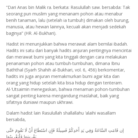
“Dari Anas bin Malik ra. berkata: Rasulullah saw. bersabda: Tak
seorang pun muslim yang menanam pohon atau menabur
benih tanaman, lalu (setelah ia tumbuh) dimakan oleh burung,
manusia, atau hewan lainnya, kecuali akan menjadi sedekah
baginya” (HR. Al-Bukhari).
Hadist ini menunjukkan bahwa merawat alam bernilai ibadah.
Hadits ini satu dari banyak hadits anjuran pentingnya mencintai
dan merawat bumi yang kita tinggali dengan cara melakukan
penanaman pohon atau tumbuh-tumbuhan, dimana Ibnu
Baththal (Syarh Shahih al-Bukhari, vol. 6, 456) berkomentar,
hadits ini juga anjuran memakmurkan bumi agar kita dan
orang yang hidup setelah kita bisa hidup dengan tenteram.
Al-‘Utsaimin menegaskan, bahwa menaman pohon-tumbuhan
sangat penting karena mengandung maslahat, baik yang
sifatnya duniawi maupun ukhrawi.
Dalam hadist lain Rasulullah shallallahu ‘alaihi wasallam
bersabda,
إن قَامَتِ السَّاعَةُ وَفِي يَدِ أَحَدِكُمْ فَسِيلَةٌ فَإِنِ اسْتَطَاعَ أَنْ لَا تَقُومَ حَتَّى
يَغْرِسَهَا فَلْيَغْرِسْهَا