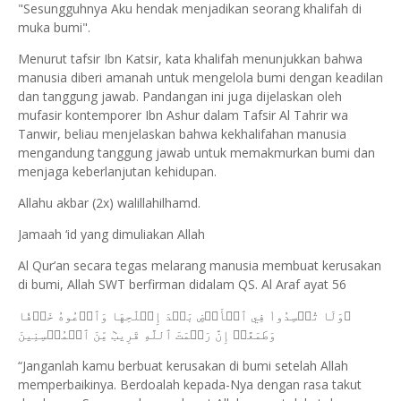
"Sesungguhnya Aku hendak menjadikan seorang khalifah di
muka bumi".
Menurut tafsir Ibn Katsir, kata khalifah menunjukkan bahwa
manusia diberi amanah untuk mengelola bumi dengan keadilan
dan tanggung jawab. Pandangan ini juga dijelaskan oleh
mufasir kontemporer Ibn Ashur dalam Tafsir Al Tahrir wa
Tanwir, beliau menjelaskan bahwa kekhalifahan manusia
mengandung tanggung jawab untuk memakmurkan bumi dan
menjaga keberlanjutan kehidupan.
Allahu akbar (2x) walillahilhamd.
Jamaah ‘id yang dimuliakan Allah
Al Qur’an secara tegas melarang manusia membuat kerusakan
di bumi, Allah SWT berfirman didalam QS. Al Araf ayat 56
ﵟوَلَا تُفۡسِدُواْ فِي ٱلۡأَرۡضِ بَعۡدَ إِصۡلَٰحِهَا وَٱدۡعُوهُ خَوۡفٗا
وَطَمَعًاۚ إِنَّ رَحۡمَتَ ٱللَّهِ قَرِيبٞ مِّنَ ٱلۡمُحۡسِنِينَ
“Janganlah kamu berbuat kerusakan di bumi setelah Allah
memperbaikinya. Berdoalah kepada-Nya dengan rasa takut