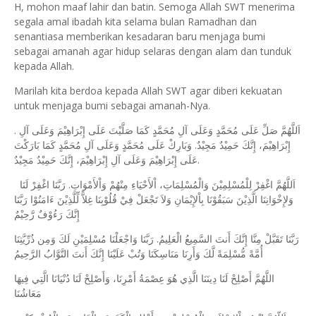
H, mohon maaf lahir dan batin. Semoga Allah SWT menerima
segala amal ibadah kita selama bulan Ramadhan dan
senantiasa memberikan kesadaran baru menjaga bumi
sebagai amanah agar hidup selaras dengan alam dan tunduk
kepada Allah.
Marilah kita berdoa kepada Allah SWT agar diberi kekuatan
untuk menjaga bumi sebagai amanah-Nya.
. اَللَّهُمَّ صَلِّ عَلَى مُحَمَّدٍ وَعَلَى آلِ مُحَمَّدٍ كَمَا صَلَّيْتَ عَلَى إِبْرَاهِيْمَ وَعَلَى آلِ
إِبْرَاهِيْمَ، إِنَّكَ حَمِيْدٌ مَجِيْدٌ. وَبَارِكْ عَلَى مُحَمَّدٍ وَعَلَى آلِ مُحَمَّدٍ كَمَا بَارَكْتَ
عَلَى إِبْرَاهِيْمَ وَعَلَى آلِ إِبْرَاهِيْمَ، إِنَّكَ حَمِيْدٌ مَجِيْدٌ.
اَللَّهُمَّ اغْفِرْ لِلْمُسْلِمِيْنَ وَالْمُسْلِمَاتِ، اْلأَحْيَاءِ مِنْهُمْ وَاْلأَمْوَاتِ. رَبَّنَا اغْفِرْ لَنَا
وَلإِخْوَانِنَا الَّذِيْنَ سَبَقُوْنَا بِاْلإِيْمَانِ وَلاَ تَجْعَلْ فِيْ قُلُوْبِنَا غِلاًّ لِّلَّذِيْنَ ءَامَنُوْا رَبَّنَا
إِنَّكَ رَءُوْفٌ رَّحِيْمٌ
رَبَّنَا تَقَبَّلْ مِنَّا إِنَّكَ أَنتَ السَّمِيعُ الْعَلِيمُ. رَبَّنَا وَاجْعَلْنَا مُسْلِمَيْنِ لَكَ وَمِن ذُرِّيَّتِنَا
أُمَّةً مُّسْلِمَةً لَّكَ وَأَرِنَا مَنَاسِكَنَا وَتُبْ عَلَيْنَا إِنَّكَ أَنتَ التَّوَّابُ الرَّحِيمُ
اللَّهُمَّ أَصْلِحْ لَنَا دِينَنَا الَّذِي هُوَ عِصْمَةُ أَمْرِنَا، وَأَصْلِحْ لَنَا دُنْيَانَا الَّتِي فِيهَا
مَعَاشُنَا