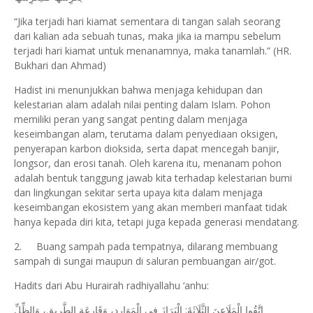
“Jika terjadi hari kiamat sementara di tangan salah seorang
dari kalian ada sebuah tunas, maka jika ia mampu sebelum
terjadi hari kiamat untuk menanamnya, maka tanamlah.” (HR.
Bukhari dan Ahmad)
Hadist ini menunjukkan bahwa menjaga kehidupan dan
kelestarian alam adalah nilai penting dalam Islam. Pohon
memiliki peran yang sangat penting dalam menjaga
keseimbangan alam, terutama dalam penyediaan oksigen,
penyerapan karbon dioksida, serta dapat mencegah banjir,
longsor, dan erosi tanah. Oleh karena itu, menanam pohon
adalah bentuk tanggung jawab kita terhadap kelestarian bumi
dan lingkungan sekitar serta upaya kita dalam menjaga
keseimbangan ekosistem yang akan memberi manfaat tidak
hanya kepada diri kita, tetapi juga kepada generasi mendatang.
2.
Buang sampah pada tempatnya, dilarang membuang
sampah di sungai maupun di saluran pembuangan air/got.
Hadits dari Abu Hurairah radhiyallahu ‘anhu:
اتَّقُوا الْمَلَاعِنَ الثَّلَاثَةَ: الْبَرَازَ فِي الْمَوَارِدِ، وَقَارِعَةِ الطَّرِيقِ، وَالظِّلِّ