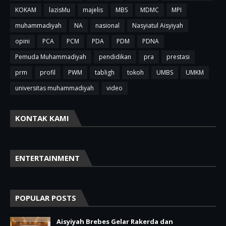
KOKAM
lazisMu
majelis
MBS
MDMC
MPI
muhammadiyah
NA
nasional
Nasyiatul Aisyiyah
opini
PCA
PCM
PDA
PDM
PDNA
Pemuda Muhammadiyah
pendidikan
pra
prestasi
prm
profil
PWM
tabligh
tokoh
UMBS
UMKM
universitas muhammadiyah
video
KONTAK KAMI
ENTERTAINMENT
POPULAR POSTS
Aisyiyah Brebes Gelar Rakerda dan