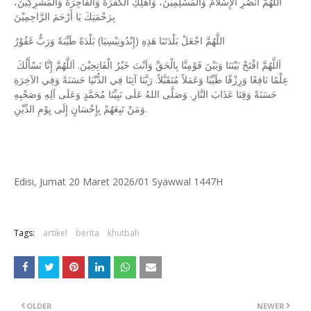
اَللّهُمَّ انْصُرِ اْلإِسْلاَمَ وَالْمُسْلِمِيْنَ، وَأَهْلِكِ الْكَفَرَةَ وَالْفَاجِرَةَ وَالْمُشْرِكِيْنَ،
بِرَحْمَتِكَ يَا أَرْحَمَ الرَّاحِمِيْنَ
اللَّهُمَّ اجْعَلْ بَلْدَتَنَا هَذِهِ (إِنْدُونِيْسِيَا) بَلْدَةً طَيِّبَةً وَرَبٌّ غَفُوْرٌ
اَللَّهُمَّ افْتَحْ بَيْنَنَا وَبَيْنَ قَوْمِنَّا بِالْحَقِّ وَاَنْتَ خَيْرُ الْفَاتِحِيْنَ. اَللَّهُمَّ إِنَّا نَسْأَلُكَ
عِلْمًا نَافِعًا وَرِزْقًا طَيِّبًا وَعَمَلاً مُتَقَبَّلاً. رَبَّنَا آتِنَا فِي الدُّنْيَا حَسَنَةً وَفِي الآخِرَةِ
حَسَنَةً وَقِنَا عَذَابَ النَّارِ. وَصَلَّى اللهُ عَلَى نَبِيِّنَا مُحَمَّدٍ وَعَلَى آلِهِ وَصَحْبِهِ
وَمَنْ تَبِعَهُمْ بِإِحْسَانٍ إِلَى يِوْمِ الدِّيْنِ.
Edisi, Jumat 20 Maret 2026/01 Syawwal 1447H
Tags:
artikel
berita
khutbah
OLDER
NEWER