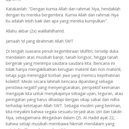
Katakanlah: "Dengan kurnia Allah dan rahmat-Nya, hendaklah
dengan itu mereka bergembira. Kurnia Allah dan rahmat-Nya
itu adalah lebih baik dari apa yang mereka kumpulkan".
Allahu akbar (2x) walillahilhamd.
Jamaah ‘id yang dirahmati Allah SWT
Di tengah suasana penuh kegembiraan Idulfitri, terselip duka
mendalam atas musibah banjir, tanah longsor, hingga tanah
bergerak yang menimpa saudara-saudara kita. Bencana ini
tidak hanya mengakibatkan kerugian materiil dan non-materiil,
tetapi juga merenggut korban jiwa yang memicu keprihatinan
kolektif. Meski secara lahiriah bencana dipandang sebagai
peristiwa negatif yang menyengsarakan, perspektif keimanan
mengajak kita untuk menyikapinya sebagai ujian, teguran, atau
peringatan yang harus dihadapi dengan sikap sabar dan ridha
terhadap ketetapan Allah SWT. Sebagai muslim yang beriman,
kita meyakini bahwa segala sesuatu terjadi atas izin dan takdir-
Nya, sebagaimana ditegaskan dalam QS. Al-Hadid ayat 22,
bahwa setiap musibah membawa hikmah mendalam yang