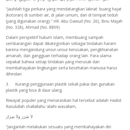
“Jauhilah tiga perkara yang mendatangkan laknat: buang hajat
(kotoran) di sumber air, di jalan umum, dan di tempat teduh
(yang digunakan orang).” HR. Abu Dawud (No. 26), Ibnu Majah
(No. 328), Ahmad (No. 8809)
Dalam perspektif hukum Islam, membuang sampah
sembarangan dapat dikategorikan sebagai tindakan haram
karena mengandung unsur-unsur kerusakan, pengkhianatan
amanah, dan gangguan terhadap orang lain. Para ulama
sepakat bahwa setiap tindakan yang merusak dan
membahayakan lingkungan serta kesehatan manusia harus
dihindari.
3.
Kurangi penggunaan plastik sekali pakai dan gunakan
plastik yang bisa di daur ulang.
Riwayat populer yang menarasikan hal tersebut adalah Hadist
Rasulullah shallallahu ‘alaihi wasallam,
لاَ ضَرَرَ وَلاَ ضِرَارَ
“Janganlah melakukan sesuatu yang membahayakan diri