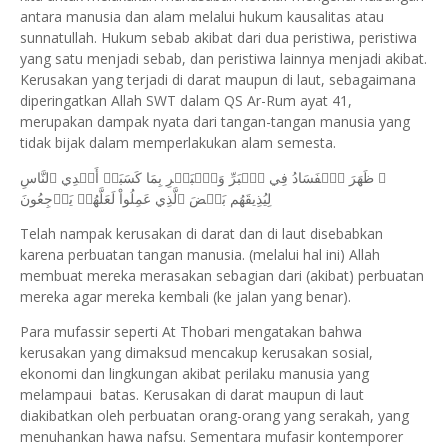
antara manusia dan alam melalui hukum kausalitas atau
sunnatullah. Hukum sebab akibat dari dua peristiwa, peristiwa
yang satu menjadi sebab, dan peristiwa lainnya menjadi akibat.
Kerusakan yang terjadi di darat maupun di laut, sebagaimana
diperingatkan Allah SWT dalam QS Ar-Rum ayat 41,
merupakan dampak nyata dari tangan-tangan manusia yang
tidak bijak dalam memperlakukan alam semesta.
ﵟ ظَهَرَ ٱلۡفَسَادُ فِي ٱلۡبَرِّ وَٱلۡبَحۡرِ بِمَا كَسَبَتۡ أَيۡدِي ٱلنَّاسِ
لِيُذِيقَهُم بَعۡضَ ٱلَّذِي عَمِلُواْ لَعَلَّهُمۡ يَرۡجِعُونَ
Telah nampak kerusakan di darat dan di laut disebabkan
karena perbuatan tangan manusia. (melalui hal ini) Allah
membuat mereka merasakan sebagian dari (akibat) perbuatan
mereka agar mereka kembali (ke jalan yang benar).
Para mufassir seperti At Thobari mengatakan bahwa
kerusakan yang dimaksud mencakup kerusakan sosial,
ekonomi dan lingkungan akibat perilaku manusia yang
melampaui batas. Kerusakan di darat maupun di laut
diakibatkan oleh perbuatan orang-orang yang serakah, yang
menuhankan hawa nafsu. Sementara mufasir kontemporer