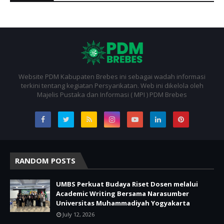
Website PDM Kabupaten Brebes ini sebagai wadah informasi
terkini tentang kegiatan Persyarikatan. Web ini dikelola oleh
Majelis Pustaka dan Informasi ( MPI ) PDM Brebes
RANDOM POSTS
UMBS Perkuat Budaya Riset Dosen melalui
Academic Writing Bersama Narasumber
Universitas Muhammadiyah Yogyakarta
July 12, 2026