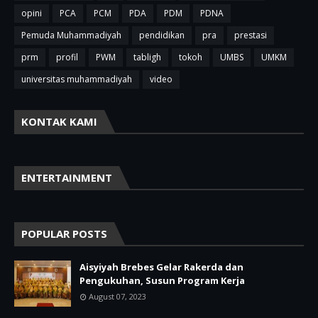
opini
PCA
PCM
PDA
PDM
PDNA
Pemuda Muhammadiyah
pendidikan
pra
prestasi
prm
profil
PWM
tabligh
tokoh
UMBS
UMKM
universitas muhammadiyah
video
KONTAK KAMI
ENTERTAINMENT
POPULAR POSTS
Aisyiyah Brebes Gelar Rakerda dan
Pengukuhan, Susun Program Kerja
August 07, 2023