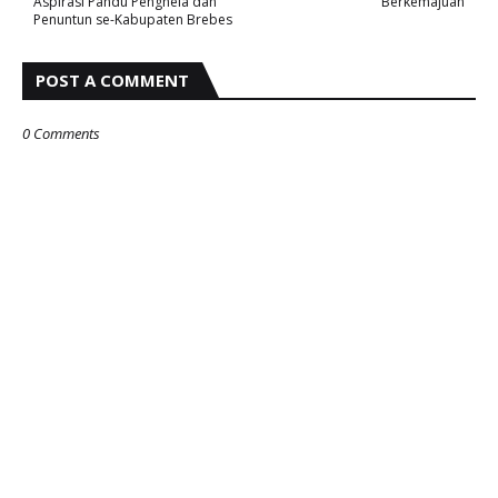
Aspirasi Pandu Penghela dan
Berkemajuan
Penuntun se-Kabupaten Brebes
POST A COMMENT
0 Comments