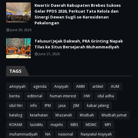
Kwartir Daerah Kabupaten Brebes Sukses
Gelar PPDS 2026, Perkuat Tata Kelola dan
Sinergi Dewan Sugli se-Karesidenan
Pekalongan
June 29, 2026
Telusuri Jejak Dakwah, PRA Grinting Napak
Tilas ke Situs Bersejarah Muhammadiyah
June 21, 2026
TAGS
aAisyiyah
agenda
Aisyiyah
AMM
artikel
AUM
berita
editorial
human interest
HW
idul adha
idul fitri
info
IPM
jasa
JSM
kabar jateng
katalog
kesehatan
khazanah
khutbah
khutbah jumat
KOKAM
lazisMu
majelis
MBS
MDMC
MPI
muhammadiyah
NA
nasional
Nasyiatul Aisyiyah