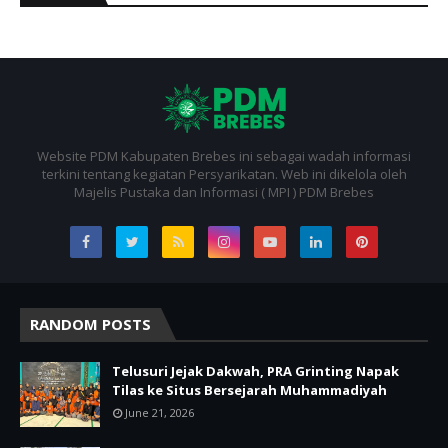
Website PDM Kabupaten Brebes ini sebagai wadah informasi
terkini tentang kegiatan Persyarikatan. Web ini dikelola oleh
Majelis Pustaka dan Informasi ( MPI ) PDM Brebes
RANDOM POSTS
Telusuri Jejak Dakwah, PRA Grinting Napak
Tilas ke Situs Bersejarah Muhammadiyah
June 21, 2026