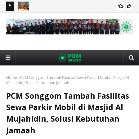
PDS 2026,
Telusuri Jejak Dakwah, PRA Grinting Napak Tilas ke Situs
KOK
AGENDA
Bersejarah Muhammadiyah
Leb
Home
PCM Songgom Tambah Fasilitas Sewa Parkir Mobil di Masjid Al
Mujahidin, Solusi Kebutuhan Jamaah
PCM Songgom Tambah Fasilitas
Sewa Parkir Mobil di Masjid Al
Mujahidin, Solusi Kebutuhan
Jamaah