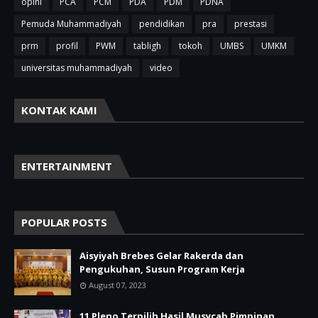
opini
PCA
PCM
PDA
PDM
PDNA
Pemuda Muhammadiyah
pendidikan
pra
prestasi
prm
profil
PWM
tabligh
tokoh
UMBS
UMKM
universitas muhammadiyah
video
KONTAK KAMI
ENTERTAINMENT
POPULAR POSTS
Aisyiyah Brebes Gelar Rakerda dan
Pengukuhan, Susun Program Kerja
August 07, 2023
11 Pleno Terpilih Hasil Musycab Pimpinan