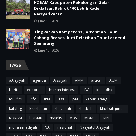
KOKAM Kabupaten Pekalongan Gelar
Diklatsar, Rekrut 100 Lebih Kader
Persyarikatan
June 13, 2026
Tingkatkan Kompetensi, Arrahmah Tour
Cabang Brebes Ikuti Pelatihan Tour Leader di
Semarang
June 13, 2026
TAGS
aAisyiyah
agenda
Aisyiyah
AMM
artikel
AUM
berita
editorial
human interest
HW
idul adha
idul fitri
info
IPM
jasa
JSM
kabar jateng
katalog
kesehatan
khazanah
khutbah
khutbah jumat
KOKAM
lazisMu
majelis
MBS
MDMC
MPI
muhammadiyah
NA
nasional
Nasyiatul Aisyiyah